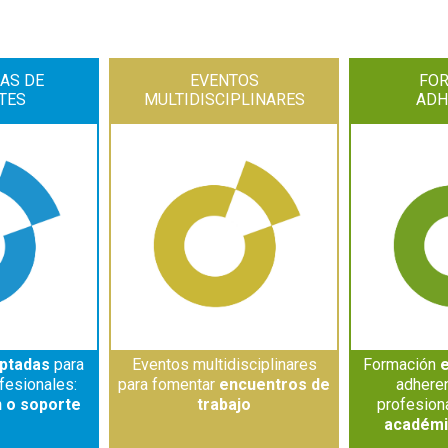
AS DE
EVENTOS
FO
TES
MULTIDISCIPLINARES
ADH
aptadas
para
Eventos multidisciplinares
Formación
e
fesionales:
para fomentar
encuentros de
adheren
n o soporte
trabajo
profesiona
académic