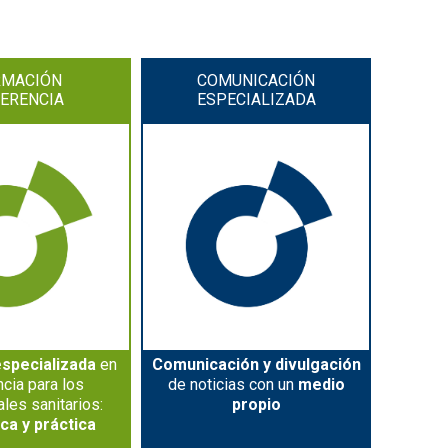
RMACIÓN
COMUNICACIÓN
ERENCIA
ESPECIALIZADA
specializada
en
Comunicación y divulgación
cia para los
de noticias con un
medio
les sanitarios:
propio
a y práctica