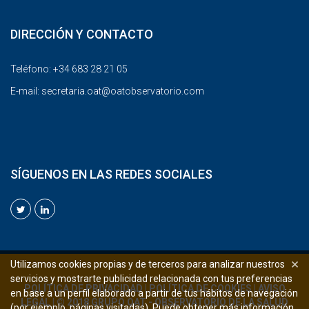
DIRECCIÓN Y CONTACTO
Teléfono: +34 683 28 21 05
E-mail:
secretaria.oat@oatobservatorio.com
SÍGUENOS EN LAS REDES SOCIALES
×
Utilizamos cookies propias y de terceros para analizar nuestros
servicios y mostrarte publicidad relacionada con tus preferencias
POLÍTICA DE PRIVACIDAD
|
POLÍTICA DE COOKIES
|
AVISO
en base a un perfil elaborado a partir de tus hábitos de navegación
LEGAL
| © 2018 GRUPO OAT - OBSERVATORIO DE LA SALUD
(por ejemplo, páginas visitadas). Puede obtener más información