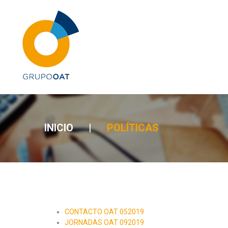
INICIO
|
POLÍTICAS
CONTACTO OAT 052019
JORNADAS OAT 092019